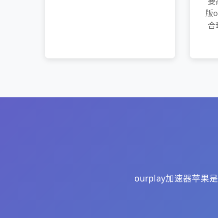
要
版o
合
ourplay加速器苹